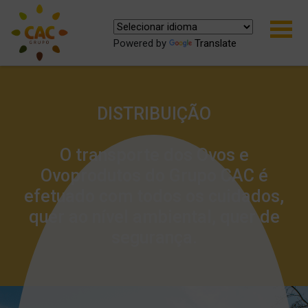
Powered by
Translate
DISTRIBUIÇÃO
O transporte dos Ovos e
Ovoprodutos do Grupo CAC é
efetuado com todos os cuidados,
quer ao nível ambiental, quer de
segurança.