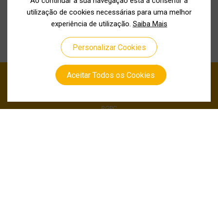
Ao continuar a sua navegação está a consentir a
utilização de cookies necessárias para uma melhor
experiência de utilização.
Saiba Mais
Personalizar Cookies
Aceitar Todos os Cookies
Política de Privacidade
Política de Cookies
RGPC
Canal de Denuncia
Siga-nos
© GRUPO CAC 2022 Todos os direitos
reservados / Desenvolvido por
S4