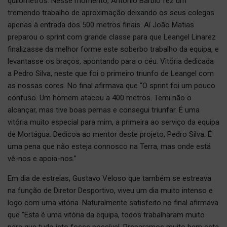
quilómetros. Nesse momento, António Barbio fez um
tremendo trabalho de aproximação deixando os seus colegas
apenas à entrada dos 500 metros finais. Aí João Matias
preparou o sprint com grande classe para que Leangel Linarez
finalizasse da melhor forme este soberbo trabalho da equipa, e
levantasse os braços, apontando para o céu. Vitória dedicada
a Pedro Silva, neste que foi o primeiro triunfo de Leangel com
as nossas cores. No final afirmava que “O sprint foi um pouco
confuso. Um homem atacou a 400 metros. Temi não o
alcançar, mas tive boas pernas e consegui triunfar. É uma
vitória muito especial para mim, a primeira ao serviço da equipa
de Mortágua. Dedicoa ao mentor deste projeto, Pedro Silva. É
uma pena que não esteja connosco na Terra, mas onde está
vê-nos e apoia-nos.”
Em dia de estreias, Gustavo Veloso que também se estreava
na função de Diretor Desportivo, viveu um dia muito intenso e
logo com uma vitória. Naturalmente satisfeito no final afirmava
que “Esta é uma vitória da equipa, todos trabalharam muito
para que tudo isto fosse possível. Preparamos muito bem esta