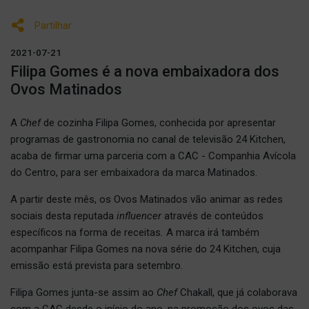
Partilhar
2021-07-21
Filipa Gomes é a nova embaixadora dos
Ovos Matinados
A
Chef
de cozinha Filipa Gomes, conhecida por apresentar
programas de gastronomia no canal de televisão 24 Kitchen,
acaba de firmar uma parceria com a CAC - Companhia Avícola
do Centro, para ser embaixadora da marca Matinados.
A partir deste mês, os Ovos Matinados vão animar as redes
sociais
desta reputada
influencer
através de conteúdos
específicos na forma de receitas
.
A marca irá também
acompanhar Filipa Gomes na nova série do 24 Kitchen, cuja
emissão está prevista para setembro.
Filipa Gomes junta-se assim ao
Chef
Chakall, que já colaborava
com a CAC desde o início do ano, na promoção dos ovos das