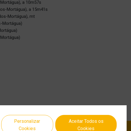
-Mortágua), a 10m57s
dos-Mortágua), a 15m41s
dos-Mortágua), mt
s-Mortágua)
Mortágua)
-Mortágua)
Personalizar
Aceitar Todos os
Cookies
Cookies