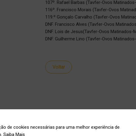
107º. Rafael Barbas (Tavfer-Ovos Matinados
116º. Francisco Morais (Tavfer-Ovos Matina
119.º Gonçalo Carvalho (Tavfer-Ovos Matina
DNF. Francisco Alves (Tavfer-Ovos Matinado
DNF. Lois de Jesus(Tavfer-Ovos Matinados-
DNF. Guilherme Lino (Tavfer-Ovos Matinados
Voltar
ação de cookies necessárias para uma melhor experiência de
o.
Saiba Mais