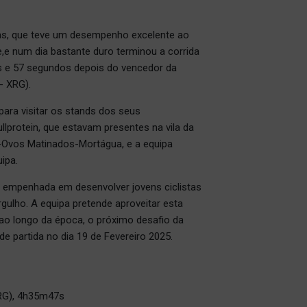
as, que teve um desempenho excelente ao
e,e num dia bastante duro terminou a corrida
s e 57 segundos depois do vencedor da
- XRG).
ara visitar os stands dos seus
llprotein, que estavam presentes na vila da
er-Ovos Matinados-Mortágua, e a equipa
ipa.
 empenhada em desenvolver jovens ciclistas
gulho. A equipa pretende aproveitar esta
 ao longo da época, o próximo desafio da
de partida no dia 19 de Fevereiro 2025.
RG), 4h35m47s